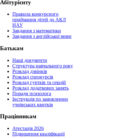
Абітурієнту
Правила конкурсного
приймання дітей до АКЛ
НАУ
Завдання з математики
Завдання з англійської мови
Батькам
Наші документи
Структура навчального року
Розклад дзвінків
Розклад спецкурсiв
Розклад гуртків та секцій
Розклад додаткових занять
Поради психолога
Інструкція по замовленню
учнівських квитків
Працівникам
Атестація 2026
Підвищення кваліфікації