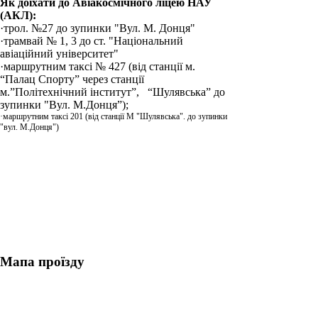
Як доїхати до Авіакосмічного ліцею НАУ
(АКЛ):
·трол. №27 до зупинки "Вул. М. Донця"
·трамвай № 1, 3 до ст. "Національний
авіаційний університет"
·маршрутним таксі № 427 (від станції м.
“Палац Спорту” через станції
м.”Політехнічний інститут”, “Шулявська” до
зупинки "Вул. М.Донця”);
·маршрутним таксі 201 (від станції М "Шулявська". до зупинки
"вул. М.Донця")
Мапа проїзду