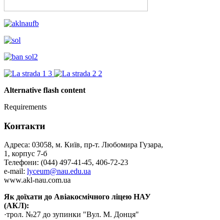
Alternative flash content
Requirements
Контакти
Адреса: 03058, м. Київ, пр-т. Любомира Гузара,
1, корпус 7-б
Телефони: (044) 497-41-45, 406-72-23
e-mail:
lyceum@nau.edu.ua
www.akl-nau.com.ua
Як доїхати до Авіакосмічного ліцею НАУ
(АКЛ):
·трол. №27 до зупинки "Вул. М. Донця"