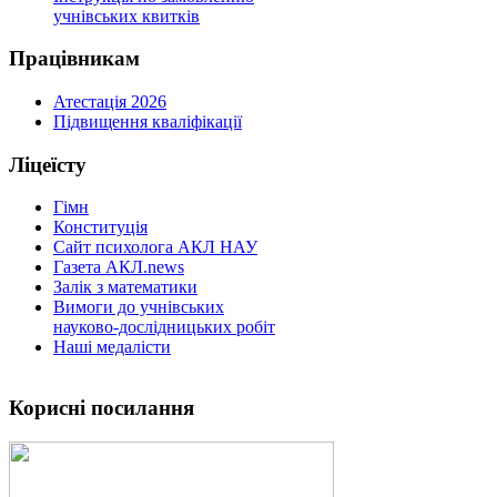
учнівських квитків
Працівникам
Атестація 2026
Підвищення кваліфікації
Ліцеїсту
Гімн
Конституція
Сайт психолога АКЛ НАУ
Газета АКЛ.news
Залік з математики
Вимоги до учнівських
науково-дослідницьких робіт
Наші медалісти
Корисні посилання