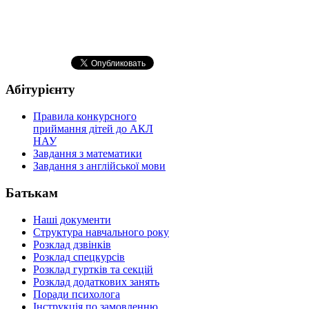
Абітурієнту
Правила конкурсного
приймання дітей до АКЛ
НАУ
Завдання з математики
Завдання з англійської мови
Батькам
Наші документи
Структура навчального року
Розклад дзвінків
Розклад спецкурсiв
Розклад гуртків та секцій
Розклад додаткових занять
Поради психолога
Інструкція по замовленню