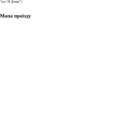
"вул. М.Донця")
Мапа проїзду