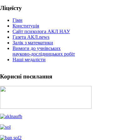
Ліцеїсту
Гімн
Конституція
Сайт психолога АКЛ НАУ
Газета АКЛ.news
Залік з математики
Вимоги до учнівських
науково-дослідницьких робіт
Наші медалісти
Корисні посилання