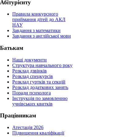
Абітурієнту
Правила конкурсного
приймання дітей до АКЛ
НАУ
Завдання з математики
Завдання з англійської мови
Батькам
Наші документи
Структура навчального року
Розклад дзвінків
Розклад спецкурсiв
Розклад гуртків та секцій
Розклад додаткових занять
Поради психолога
Інструкція по замовленню
учнівських квитків
Працівникам
Атестація 2026
Підвищення кваліфікації