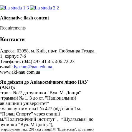
Alternative flash content
Requirements
Контакти
Адреса: 03058, м. Київ, пр-т. Любомира Гузара,
1, корпус 7-б
Телефони: (044) 497-41-45, 406-72-23
e-mail:
lyceum@nau.edu.ua
www.akl-nau.com.ua
Як доїхати до Авіакосмічного ліцею НАУ
(АКЛ):
·трол. №27 до зупинки "Вул. М. Донця"
·трамвай № 1, 3 до ст. "Національний
авіаційний університет"
·маршрутним таксі № 427 (від станції м.
“Палац Спорту” через станції
м.”Політехнічний інститут”, “Шулявська” до
зупинки "Вул. М.Донця”);
·маршрутним таксі 201 (від станції М "Шулявська". до зупинки