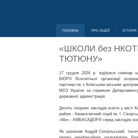
ГОЛОВНА
ПРО ЛІЦЕЙ
ІСТОРІЯ
«ШКОЛИ без НКОТ
ТЮТЮНУ»
17 грудня 2024 р. відбувся семінар що
БЮРО Всесвітньої організації охоро
партнерстві з Київським міським центро
МОЗ України за сприяння Департаменту 
державної адміністрація.
Десять опорних закладів освіти у місті 
районі - Авіакосмічний ліцей ім. І. Сікор
«Ми» - АМБАСАДОРИ серед закладів осві
Як зазначив Андрій Скіпальський, техні
ризику неінфекційних захворювань 