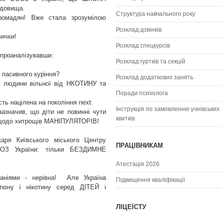
едовища.
Структура навчального року
громадян! Вже стала зрозумілою
Розклад дзвінків
ички!
Розклад спецкурсiв
 проаналізувавши:
Розклад гуртків та секцій
д пасивного куріння?
Розклад додаткових занять
в людини вільної від НКОТИНУ та
Поради психолога
ть націлена на покоління next.
Інструкція по замовленню учнівських
азначив, що діти не повинні чути
квитків
и щодо хитрощів МАНІПУЛЯТОРІВ!
аря Київського міського Центру
ПРАЦІВНИКАМ
МОЗ України: тільки БЕЗДИМНЕ
Атестація 2026
паніями - нерівна! Але Україна
Підвищення кваліфікації
ютюну і нікотину серед ДІТЕЙ і
ЛІЦЕЇСТУ