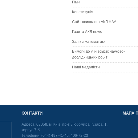
Гімн
Конституція
Сайт психолога АКЛ НАУ
Газета АКЛ.news
Залік з математики
Вимоги до учнівських науково-
дослідницьких робіт
Наші медалісти
КОНТАКТИ
МАПА П
Адреса: 03058, м. Київ, пр-т. Любомира Гузара, 1,
корпус 7-б
Телефони: (044) 497-41-45, 406-72-23