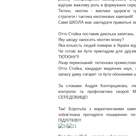
відіграє важливу роль в формуванні сер
Тютюн, нікотин - виклики здоровʼю 
стратегія і тактика нікотинових кампаній!
Саме ШКОЛА має закладати правильні зв
Отто Стойка поставив декілька запитань,
Яку шкоду наносить нікотин мозку?
Яка кількість людей помирає в Україні ві
Чи готові ви бути прикладом для друзі
ТЮТЮНУ?!
Лікар переконаний: тютюнова промисловіс
Отто Стойка, кандидат медичних наук, з
запаху диму сигарет та бути обізнаним
За словами Андрія Конторщикова, лік
контролю та профілактики хвороб 
СЕРЕДОВИЩЕ!
Так! Боротьба з маркетинговими кам
зобовʼязана протидіяти поширенню т
ПІДЛІТКІВ!!!