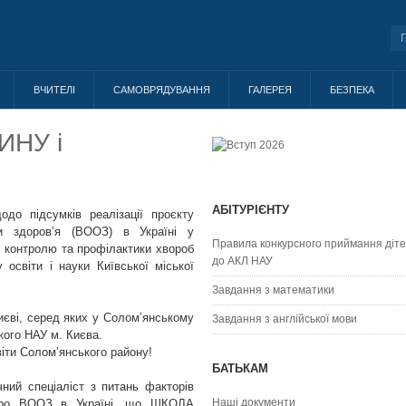
ВЧИТЕЛІ
САМОВРЯДУВАННЯ
ГАЛЕРЕЯ
БЕЗПЕКА
ИНУ і
АБІТУРІЄНТУ
до підсумків реалізації проєкту
ни здоровʼя (ВООЗ) в Україні у
Правила конкурсного приймання діт
м контролю та профілактики хвороб
до АКЛ НАУ
освіти і науки Київської міської
Завдання з математики
Києві, серед яких у Соломʼянському
Завдання з англійської мови
ського НАУ м. Києва.
ти Солом’янського району!
БАТЬКАМ
чний спеціаліст з питань факторів
Наші документи
Бюро ВООЗ в Україні, що ШКОЛА